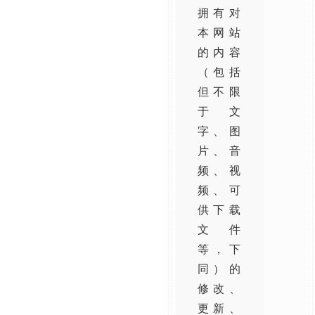
拥有对
本网站
的内容
（包括
但不限
于文
字、图
片、音
频、视
频、可
供下载
文件
等，下
同）的
修改、
更新、