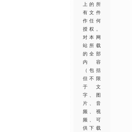
上的所
有文件
作任何
授权。
对本网
站所载
的全部
内容
（包括
但不限
于文
字、图
片、音
频、视
频、可
供下载