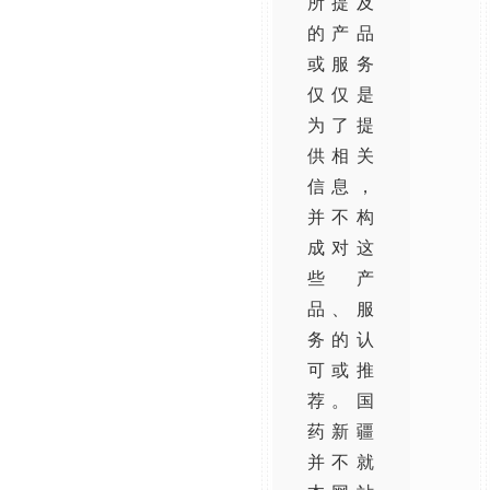
所提及
的产品
或服务
仅仅是
为了提
供相关
信息，
并不构
成对这
些产
品、服
务的认
可或推
荐。国
药新疆
并不就