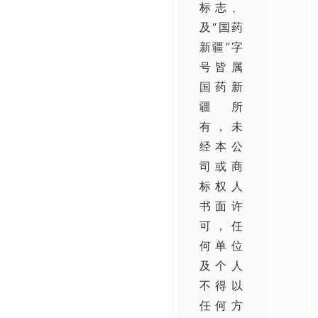
标志、
及“国药
新疆”字
号皆属
国药新
疆所
有，未
经本公
司或商
标权人
书面许
可，任
何单位
及个人
不得以
任何方