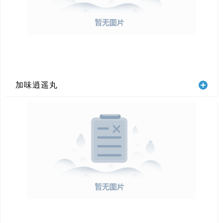
加味逍遥丸