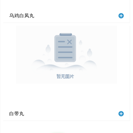
乌鸡白凤丸
白带丸