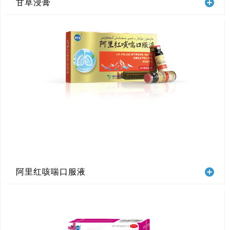
甘草浸膏
阿里红咳喘口服液