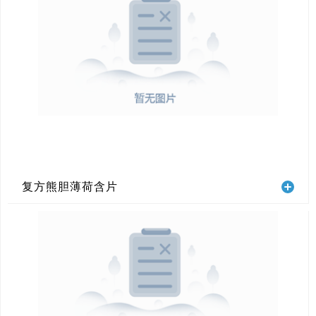
复方熊胆薄荷含片