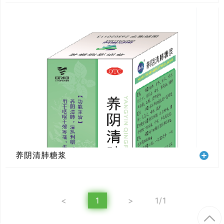
养阴清肺糖浆
<
1
>
1/1