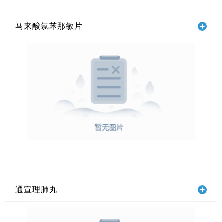
马来酸氯苯那敏片
通宣理肺丸