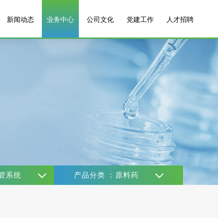
新闻动态
业务中心
公司文化
党建工作
人才招聘
血管系统
产品分类 ：原料药